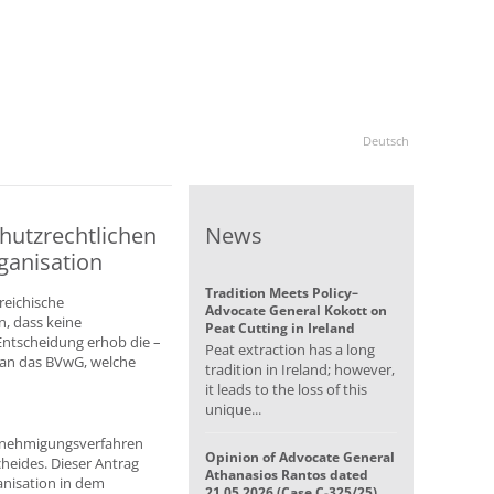
Deutsch
hutzrechtlichen
News
ganisation
Tradition Meets Policy–
reichische
Advocate General Kokott on
, dass keine
Peat Cutting in Ireland
Entscheidung erhob die –
Peat extraction has a long
 an das BVwG, welche
tradition in Ireland; however,
it leads to the loss of this
unique...
Genehmigungsverfahren
Opinion of Advocate General
heides. Dieser Antrag
Athanasios Rantos dated
anisation in dem
21.05.2026 (Case C-325/25)