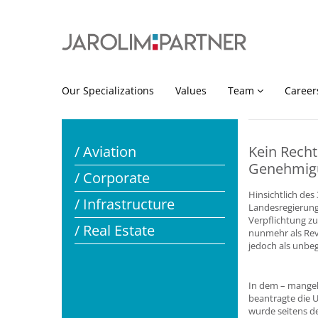
Our Specializations
Values
Team
Career
/ Aviation
Kein Recht
Genehmigu
/ Corporate
Hinsichtlich des
/ Infrastructure
Landesregierung
Verpflichtung z
/ Real Estate
nunmehr als Rev
jedoch als unbe
In dem – mangel
beantragte die U
wurde seitens d