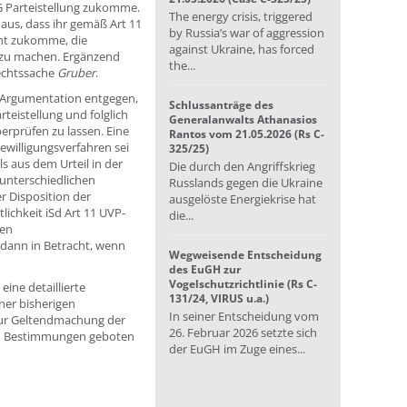
 Parteistellung zukomme.
The energy crisis, triggered
us, dass ihr gemäß Art 11
by Russia’s war of aggression
cht zukomme, die
against Ukraine, has forced
 zu machen. Ergänzend
the...
Rechtssache
Gruber
.
r Argumentation entgegen,
Schlussanträge des
teistellung und folglich
Generalanwalts Athanasios
erprüfen zu lassen. Eine
Rantos vom 21.05.2026 (Rs C-
ewilligungsverfahren sei
325/25)
s aus dem Urteil in der
Die durch den Angriffskrieg
 unterschiedlichen
Russlands gegen die Ukraine
r Disposition der
ausgelöste Energiekrise hat
ichkeit iSd Art 11 UVP-
die...
hen
ann in Betracht, wenn
Wegweisende Entscheidung
des EuGH zur
Vogelschutzrichtlinie (Rs C-
ine detaillierte
131/24, VIRUS u.a.)
ner bisherigen
In seiner Entscheidung vom
zur Geltendmachung der
26. Februar 2026 setzte sich
hen Bestimmungen geboten
der EuGH im Zuge eines...