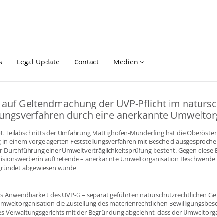
s
Legal Update
Contact
Medien
 auf Geltendmachung der UVP-Pflicht im natursc
ngsverfahren durch eine anerkannte Umweltor
 3. Teilabschnitts der Umfahrung Mattighofen-Munderfing hat die Oberöster
 in einem vorgelagerten Feststellungsverfahren mit Bescheid ausgesprochen
ur Durchführung einer Umweltverträglichkeitsprüfung besteht. Gegen diese 
isionswerberin auftretende – anerkannte Umweltorganisation Beschwerde
gründet abgewiesen wurde.
s Anwendbarkeit des UVP-G – separat geführten naturschutzrechtlichen 
mweltorganisation die Zustellung des materienrechtlichen Bewilligungsbesc
es Verwaltungsgerichts mit der Begründung abgelehnt, dass der Umweltorg