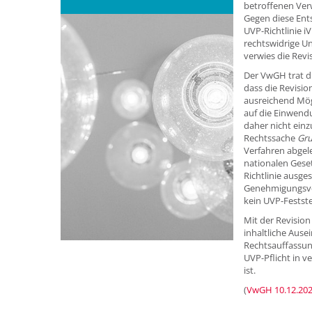
betroffenen Ver
Gegen diese Ent
UVP-Richtlinie 
rechtswidrige U
verwies die Revi
Der VwGH trat d
dass die Revisio
ausreichend Mögl
auf die Einwendu
daher nicht einz
Rechtssache
Gru
Verfahren abgele
nationalen Geset
Richtlinie ausge
Genehmigungsve
kein UVP-Festst
Mit der Revision
inhaltliche Ause
Rechtsauffassun
UVP-Pflicht in 
ist.
(
VwGH 10.12.202