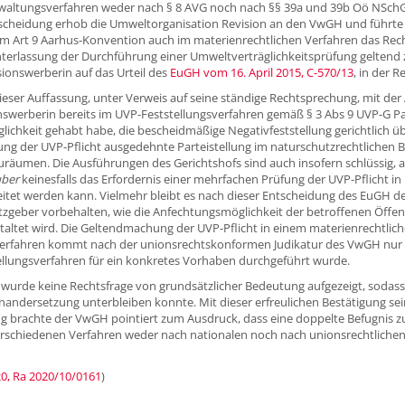
waltungsverfahren weder nach § 8 AVG noch nach §§ 39a und 39b Oö NSchG
scheidung erhob die Umweltorganisation Revision an den VwGH und führte a
iVm Art 9 Aarhus-Konvention auch im materienrechtlichen Verfahren das Re
nterlassung der Durchführung einer Umweltverträglichkeitsprüfung geltend
sionswerberin auf das Urteil des
EuGH vom 16. April 2015, C-570/13
, in der 
ieser Auffassung, unter Verweis auf seine ständige Rechtsprechung, mit de
nswerberin bereits im UVP-Feststellungsverfahren gemäß § 3 Abs 9 UVP-G Par
ichkeit gehabt habe, die bescheidmäßige Negativfeststellung gerichtlich üb
ng der UVP-Pflicht ausgedehnte Parteistellung im naturschutzrechtlichen B
uräumen. Die Ausführungen des Gerichtshofs sind auch insofern schlüssig, al
ber
keinesfalls das Erfordernis einer mehrfachen Prüfung der UVP-Pflicht in
itet werden kann. Vielmehr bleibt es nach dieser Entscheidung des EuGH de
zgeber vorbehalten, wie die Anfechtungsmöglichkeit der betroffenen Öffentl
staltet wird. Die Geltendmachung der UVP-Pflicht in einem materienrechtlic
rfahren kommt nach der unionsrechtskonformen Judikatur des VwGH nur d
ellungsverfahren für ein konkretes Vorhaben durchgeführt wurde.
 wurde keine Rechtsfrage von grundsätzlicher Bedeutung aufgezeigt, sodass e
inandersetzung unterbleiben konnte. Mit dieser erfreulichen Bestätigung sei
g brachte der VwGH pointiert zum Ausdruck, dass eine doppelte Befugnis 
verschiedenen Verfahren weder nach nationalen noch nach unionsrechtlic
0, Ra 2020/10/0161
)