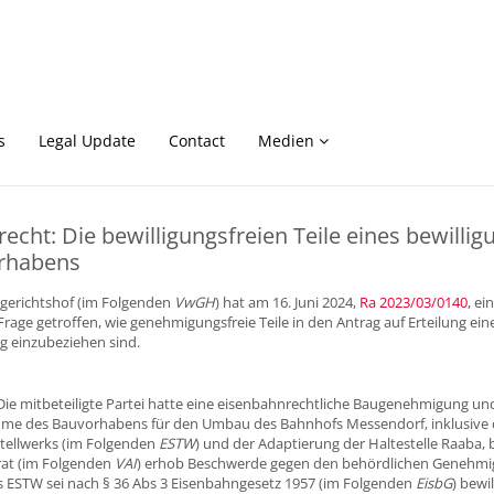
s
Legal Update
Contact
Medien
echt: Die bewilligungsfreien Teile eines bewillig
rhabens
gerichtshof (im Folgenden
VwGH
) hat am 16. Juni 2024,
Ra 2023/03/0140
, e
 Frage getroffen, wie genehmigungsfreie Teile in den Antrag auf Erteilung ei
 einzubeziehen sind.
 Die mitbeteiligte Partei hatte eine eisenbahnrechtliche Baugenehmigung und
hme des Bauvorhabens für den Umbau des Bahnhofs Messendorf, inklusive d
Stellwerks (im Folgenden
ESTW
) und der Adaptierung der Haltestelle Raaba, 
rat (im Folgenden
VAI
) erhob Beschwerde gegen den behördlichen Genehmi
 ESTW sei nach § 36 Abs 3 Eisenbahngesetz 1957 (im Folgenden
EisbG
) bewil