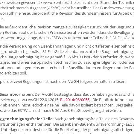
ückzuweisen gewesen;
in eventu
entspräche es nicht dem Stand der Technik 
Arbeitnehmerschutzgesetz (
ASchG
) nicht beurteilbar. Das Bundesverwaltung
woraufhin eine außerordentliche Revision des Bundesministers für Arbeit 
e.
e außerordentliche Revision mangels Zulässigkeit zurück mit der Begründun
n Revision auf der falschen Prämisse beruhen würden, dass die Bewilligungs
ur Anwendung gelange, da das ESTW als untrennbarer Teil nach § 31 EisbG a
r die Veränderung von Eisenbahnanlagen und nicht ortsfesten eisenbahns
t grundsätzlich gemäß § 31 EisbG die eisenbahnrechtliche Baugenehmigung e
iche Baugenehmigung ist ua gemäß § 36 Abs 3 EisbG dann erforderlich, wenn
sprechend einer europäischen technischen Zulassung erfolgen soll oder eu
ationen oder gemeinsame technische Spezifikationen vorliegen und der B
 erfolgen soll.
el der zwei Regelungen ist nach dem VwGH folgendermaßen zu lösen:
 Gesamtvorhaben
: Der VwGH bestätigte, dass Bauvorhaben grundsätzlich a
 seien (vgl etwa VwGH 22.01.2015,
Ra 2014/06/0055
). Die Behörde könne nu
r ablehnen, nicht jedoch einzelne Teile davon isoliert betrachten. Dies gelt
, wie das ESTW, an sich nach § 36 Abs 3 EisbG bewilligungsfrei wären.
g genehmigungsfreier Teile
: Auch genehmigungsfreie Teile eines Gesam
fsunterlagen enthalten sein. Die Eisenbahn-Bauentwurfsverordnung (
EBE
n Unterlagen zumindest die für die Beurteilung der genehmigungspflichti