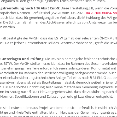
n Angaben zu den genehmigungsfreien Teilen enthalten sein müssen
.
freistellung nach § 36 Abs 3 EisbG
: Diese Freistellung gilt, wenn die Vo
ropäischer Normen – erfüllt sind (VwGH vom 30.9.2020,
Ra 2020/03/0054, 58
auch klar, dass für genehmigungsfreie Vorhaben, die Mitwirkung des VAI ges
ei. Die Schutzmaßnahmen des ASchG seien allerdings von Amts wegen zu b
en werden.
 Fall bestätigte der VwGH, dass das ESTW gemäß den relevanten ÖNORME
 sei. Da es jedoch untrennbarer Teil des Gesamtvorhabens sei, greife die Bewil
e Unterlagen und Prüfung
: Die Revision bemängelte fehlende technische 
es ESTW. Der VwGH stellte hierzu klar, dass im Rahmen des Gesamtvorhabens
r genehmigungsfreie Teile erforderlich seien, solange deren Konformität mit
orschriften im Rahmen der Betriebsbewilligung nachgewiesen werde. Auch
r eisenbahnsicherungstechnischen Anlage Teil eines nach § 31 EisbG baubewi
esamtvorhabens ist, sei als Beurteilungsmaßstab dennoch weiterhin jener de
. Für eine solche Einrichtung seien keine materiellen Genehmigungsvoraus
enn im Antrag nach § 31a EisbG angegeben wird, dass die Ausführung nach d
Normen, Spezifikationen und Zulassungen erfolgt bzw diesen entspricht.
en sind insbesondere aus Projektwerber:innensicht erfreulich. Hinsichtlich V
chtige und -freie Teile enthalten, ist nun klar, was der Genehmigungsantrag
lagen auszugestalten sind. Darüber hinaus ist zu erwarten, dass die Entsch