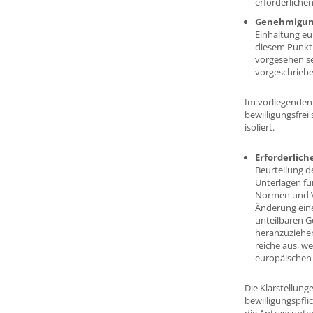
erforderliche
Genehmigungs
Einhaltung eu
diesem Punkt 
vorgesehen s
vorgeschrieb
Im vorliegenden
bewilligungsfrei
isoliert.
Erforderlich
Beurteilung d
Unterlagen fü
Normen und V
Änderung eine
unteilbaren G
heranzuziehen
reiche aus, w
europäischen 
Die Klarstellung
bewilligungspfli
die Antragsunter