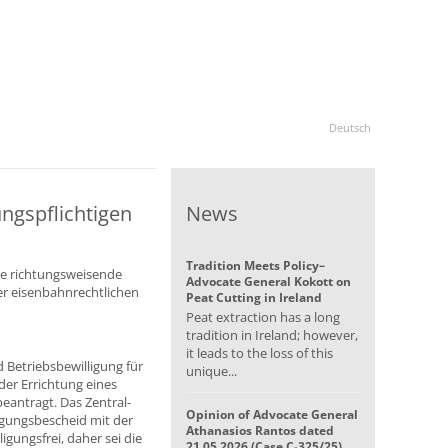
Deutsch
ungspflichtigen
News
Tradition Meets Policy–
ine richtungsweisende
Advocate General Kokott on
ner eisenbahnrechtlichen
Peat Cutting in Ireland
Peat extraction has a long
tradition in Ireland; however,
it leads to the loss of this
 Betriebsbewilligung für
unique...
er Errichtung eines
beantragt. Das Zentral-
Opinion of Advocate General
gungsbescheid mit der
Athanasios Rantos dated
ligungsfrei, daher sei die
21.05.2026 (Case C-325/25)