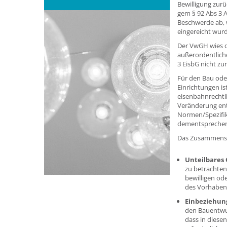
Bewilligung zur
gem § 92 Abs 3 
Beschwerde ab, 
eingereicht wurd
Der VwGH wies di
außerordentliche
3 EisbG nicht z
Für den Bau ode
Einrichtungen is
eisenbahnrechtl
Veränderung ent
Normen/Spezifik
dementsprechend
Das Zusammenspi
Unteilbares
zu betrachten
bewilligen ode
des Vorhabens
Einbeziehun
den Bauentwur
dass in diese