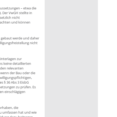
raussetzungen – etwa die
). Der VwGH stellte in
etzlich nicht
eachten und können
N gebaut werde und daher
ligungsfreistellung nicht
Unterlagen zur
 keine detaillierten
 den relevanten
 wenn der Bau oder die
lligungspflichtigen,
s § 36 Abs 3 EisbG
setzungen zu prüfen. Es
en einschlägigen
orhaben, die
 zu umfassen hat und wie
eidung dazu beitragen