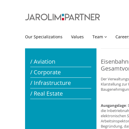
Our Specializations
Values
Team
Career
/ Aviation
Eisenbahnr
Gesamtvo
/ Corporate
Der Verwaltungs
/ Infrastructure
Klarstellung zur
Baugenehmigung
/ Real Estate
Ausgangslage
:
die Inbetriebna
elektronischen 
Arbeitsinspekto
Begründung, das