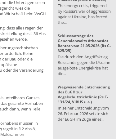
und die Unterlagen seien
The energy crisis, triggered
sgericht wies die
by Russia’s war of aggression
und Wirtschaft beim VwGH
against Ukraine, has forced
the...
g, dass alle Fragen der
freistellung des § 36 Abs
Schlussanträge des
ngesehen werde.
Generalanwalts Athanasios
Rantos vom 21.05.2026 (Rs C-
icherungstechnischen
325/25)
rforderlich. Keine
Die durch den Angriffskrieg
 der Bau oder die
Russlands gegen die Ukraine
ropäische
ausgelöste Energiekrise hat
au oder die Veränderung
die...
Wegweisende Entscheidung
des EuGH zur
Vogelschutzrichtlinie (Rs C-
ls unteilbares Ganzes
131/24, VIRUS u.a.)
r das gesamte Vorhaben
In seiner Entscheidung vom
e auch dann, wenn Teile
26. Februar 2026 setzte sich
der EuGH im Zuge eines...
tvorhabens müssen in
V
) regelt in § 2 Abs 8,
gen Maßnahmen