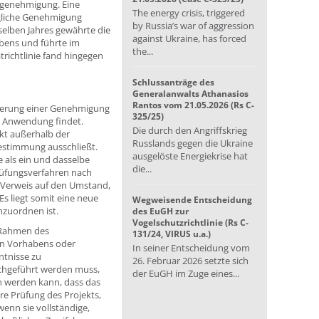
augenehmigung. Eine
The energy crisis, triggered
gliche Genehmigung
by Russia’s war of aggression
selben Jahres gewährte die
against Ukraine, has forced
abens und führte im
the...
richtlinie fand hingegen
Schlussanträge des
Generalanwalts Athanasios
Rantos vom 21.05.2026 (Rs C-
ngerung einer Genehmigung
325/25)
ie Anwendung findet.
Die durch den Angriffskrieg
ekt außerhalb der
Russlands gegen die Ukraine
estimmung ausschließt.
ausgelöste Energiekrise hat
 als ein und dasselbe
die...
Prüfungsverfahren nach
 Verweis auf den Umstand,
s liegt somit eine neue
Wegweisende Entscheidung
nzuordnen ist.
des EuGH zur
Vogelschutzrichtlinie (Rs C-
m Rahmen des
131/24, VIRUS u.a.)
ten Vorhabens oder
In seiner Entscheidung vom
ntnisse zu
26. Februar 2026 setzte sich
urchgeführt werden muss,
der EuGH im Zuge eines...
n werden kann, dass das
ere Prüfung des Projekts,
enn sie vollständige,