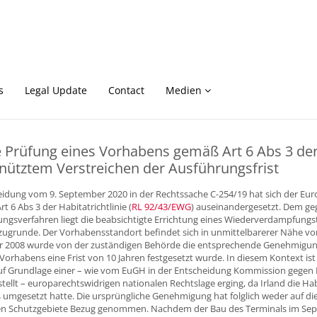
s
Legal Update
Contact
Medien
 Prüfung eines Vorhabens gemäß Art 6 Abs 3 der 
nütztem Verstreichen der Ausführungsfrist
eidung vom 9. September 2020 in der Rechtssache C-254/19 hat sich der Eur
Art 6 Abs 3 der Habitatrichtlinie (
RL 92/43/EWG
) auseinandergesetzt. Dem ge
gsverfahren liegt die beabsichtigte Errichtung eines Wiederverdampfungste
 zugrunde. Der Vorhabensstandort befindet sich in unmittelbarerer Nähe vo
hr 2008 wurde von der zuständigen Behörde die entsprechende Genehmigung e
orhabens eine Frist von 10 Jahren festgesetzt wurde. In diesem Kontext is
 Grundlage einer – wie vom EuGH in der Entscheidung Kommission gegen I
stellt – europarechtswidrigen nationalen Rechtslage erging, da Irland die Habi
mgesetzt hatte. Die ursprüngliche Genehmigung hat folglich weder auf die 
en Schutzgebiete Bezug genommen. Nachdem der Bau des Terminals im Se