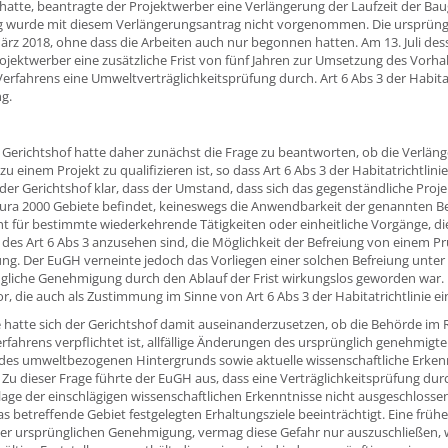
hatte, beantragte der Projektwerber eine Verlängerung der Laufzeit der B
 wurde mit diesem Verlängerungsantrag nicht vorgenommen. Die ursprün
rz 2018, ohne dass die Arbeiten auch nur begonnen hatten. Am 13. Juli des
jektwerber eine zusätzliche Frist von fünf Jahren zur Umsetzung des Vorh
rfahrens eine Umweltverträglichkeitsprüfung durch. Art 6 Abs 3 der Habitat
g.
 Gerichtshof hatte daher zunächst die Frage zu beantworten, ob die Verlä
u einem Projekt zu qualifizieren ist, so dass Art 6 Abs 3 der Habitatrichtlin
 der Gerichtshof klar, dass der Umstand, dass sich das gegenständliche Proj
ura 2000 Gebiete befindet, keineswegs die Anwendbarkeit der genannten B
ht für bestimmte wiederkehrende Tätigkeiten oder einheitliche Vorgänge, die
 des Art 6 Abs 3 anzusehen sind, die Möglichkeit der Befreiung von einem 
ng. Der EuGH verneinte jedoch das Vorliegen einer solchen Befreiung unter
gliche Genehmigung durch den Ablauf der Frist wirkungslos geworden war. E
 die auch als Zustimmung im Sinne von Art 6 Abs 3 der Habitatrichtlinie ei
ge hatte sich der Gerichtshof damit auseinanderzusetzen, ob die Behörde i
fahrens verpflichtet ist, allfällige Änderungen des ursprünglich genehmig
es umweltbezogenen Hintergrunds sowie aktuelle wissenschaftliche Erken
 Zu dieser Frage führte der EuGH aus, dass eine Verträglichkeitsprüfung d
age der einschlägigen wissenschaftlichen Erkenntnisse nicht ausgeschlosse
das betreffende Gebiet festgelegten Erhaltungsziele beeinträchtigt. Eine früh
der ursprünglichen Genehmigung, vermag diese Gefahr nur auszuschließen, w