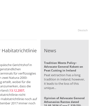
Deutsch
Habitatrichtlinie
News
Tradition Meets Policy–
opäische Gerichtshof in
Advocate General Kokott on
genständlichen
Peat Cutting in Ireland
rminals für verflüssigtes
Peat extraction has a long
n zwei Natura-2000-
tradition in Ireland; however,
rteilt, wobei für die
it leads to the loss of this
t anzumerken, dass die
unique...
rland (
13.12.2007,
tatrichtlinie nicht
Opinion of Advocate General
Habitatrichtlinie noch auf
Athanasios Rantos dated
ptember 2017 immer noch
21.05.2026 (Case C-325/25)