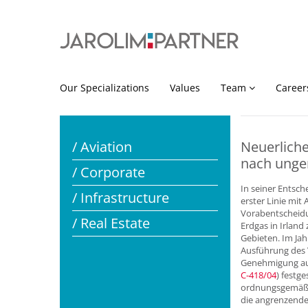
Our Specializations
Values
Team
Career
/ Aviation
Neuerliche
nach unge
/ Corporate
In seiner Entsch
/ Infrastructure
erster Linie mit 
Vorabentscheidun
/ Real Estate
Erdgas in Irland
Gebieten. Im Ja
Ausführung des V
Genehmigung auf
C‑418/04
) festge
ordnungsgemäß u
die angrenzend