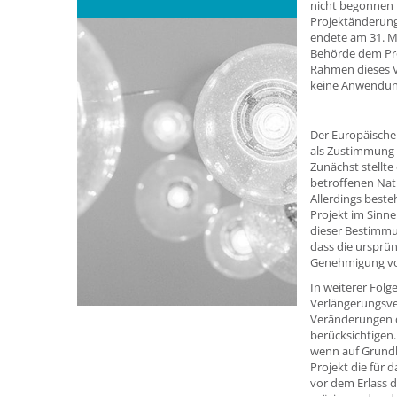
nicht begonnen 
Projektänderung
endete am 31. Mä
Behörde dem Pro
Rahmen dieses Ve
keine Anwendun
Der Europäische
als Zustimmung z
Zunächst stellte
betroffenen Nat
Allerdings beste
Projekt im Sinne
dieser Bestimmu
dass die ursprün
Genehmigung vor,
In weiterer Fol
Verlängerungsver
Veränderungen d
berücksichtigen.
wenn auf Grundl
Projekt die für 
vor dem Erlass 