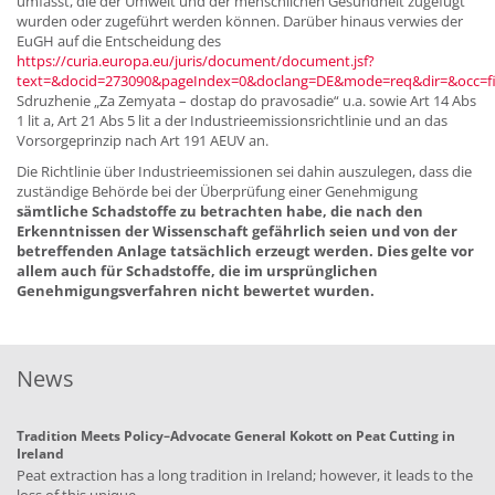
umfasst, die der Umwelt und der menschlichen Gesundheit zugefügt
wurden oder zugeführt werden können. Darüber hinaus verwies der
EuGH auf die Entscheidung des
https://curia.europa.eu/juris/document/document.jsf?
text=&docid=273090&pageIndex=0&doclang=DE&mode=req&dir=&occ=fi
Sdruzhenie „Za Zemyata – dostap do pravosadie“ u.a. sowie Art 14 Abs
1 lit a, Art 21 Abs 5 lit a der Industrieemissionsrichtlinie und an das
Vorsorgeprinzip nach Art 191 AEUV an.
Die Richtlinie über Industrieemissionen sei dahin auszulegen, dass die
zuständige Behörde bei der Überprüfung einer Genehmigung
sämtliche Schadstoffe zu betrachten habe, die nach den
Erkenntnissen der Wissenschaft gefährlich seien und von der
betreffenden Anlage tatsächlich erzeugt werden. Dies gelte vor
allem auch für Schadstoffe, die im ursprünglichen
Genehmigungsverfahren nicht bewertet wurden.
News
Tradition Meets Policy–Advocate General Kokott on Peat Cutting in
Ireland
Peat extraction has a long tradition in Ireland; however, it leads to the