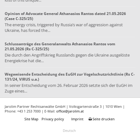
loss of this unique...
Opinion of Advocate General Athanasios Rantos dated 21.05.2026
(Case C-325/25)
The energy crisis, triggered by Russia’s war of aggression against
Ukraine, has forced the...
Schlussanträge des Generalanwalts Athanasios Rantos vom
21.05.2026 (Rs C-325/25)
Die durch den Angriffskrieg Russlands gegen die Ukraine ausgelöste
Energiekrise hat die...
Wegweisende Entscheidung des EuGH zur Vogelschutzrichtlinie (Rs C-
131/24, VIRUS u.a.)
In seiner Entscheidung vom 26. Februar 2026 setzte sich der EuGH im
Zuge eines...
Jarolim Partner Rechtsanwälte GmbH | Volksgartenstraße 3 | 1010 Wien |
Phone: +43 1 253 7000 | E-Mail:
office@jarolim.at
Site Map
Privacy policy
Imprint
Seite drucken
Deutsch