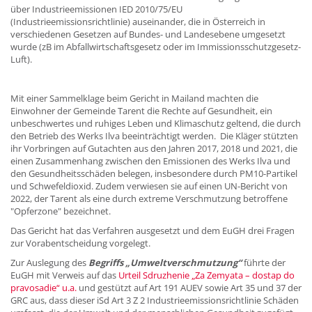
über Industrieemissionen IED 2010/75/EU
(Industrieemissionsrichtlinie) auseinander, die in Österreich in
verschiedenen Gesetzen auf Bundes- und Landesebene umgesetzt
wurde (zB im Abfallwirtschaftsgesetz oder im Immissionsschutzgesetz-
Luft).
Mit einer Sammelklage beim Gericht in Mailand machten die
Einwohner der Gemeinde Tarent die Rechte auf Gesundheit, ein
unbeschwertes und ruhiges Leben und Klimaschutz geltend, die durch
den Betrieb des Werks Ilva beeinträchtigt werden. Die Kläger stützten
ihr Vorbringen auf Gutachten aus den Jahren 2017, 2018 und 2021, die
einen Zusammenhang zwischen den Emissionen des Werks Ilva und
den Gesundheitsschäden belegen, insbesondere durch PM10-Partikel
und Schwefeldioxid. Zudem verwiesen sie auf einen UN-Bericht von
2022, der Tarent als eine durch extreme Verschmutzung betroffene
"Opferzone" bezeichnet.
Das Gericht hat das Verfahren ausgesetzt und dem EuGH drei Fragen
zur Vorabentscheidung vorgelegt.
Zur Auslegung des
Begriffs „Umweltverschmutzung“
führte der
EuGH mit Verweis auf das
Urteil Sdruzhenie „Za Zemyata – dostap do
pravosadie“ u.a.
und gestützt auf Art 191 AUEV sowie Art 35 und 37 der
GRC aus, dass dieser iSd Art 3 Z 2 Industrieemissionsrichtlinie Schäden