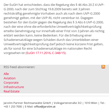
Der EuGH hat entschieden, dass die Regelung des § 46 Abs 20 Z 4 UVP-
G 2000, nach der zum Stichtag 19.8.2009 bereits seit 3 Jahren
rechtskräftig genehmigte Vorhaben auch als nach dem UVP-G 2000
genehmigt gelten, mit der UVP-RL nicht vereinbar ist. Dagegen
bestehen für den EuGH gegen die Regelung des § 3 Abs 6 UVP-G 2000,
nach der eine ohne die erforderliche Umweltverträglichkeitsprüfung
erteilte Genehmigung nur innerhalb einer Frist von 3 Jahren als nichtig
erklärt werden kann, keine Bedenken. Für die Erhebung einer
Schadenersatzklage wegen Schäden durch das Unterbleiben einer
Umweltverträglichkeitsprüfung darf jedoch keine kürzere Frist gelten,
als für sonst für eine Schadenersatzklage im nationalen Recht
vorgesehen ist (
EuGH 17.11.2016, C-348/15
).
RSS Feed abonnieren:
Alle
Aviation
Corporate
Infrastructure
Real Estate
Jarolim Partner Rechtsanwälte GmbH | Volksgartenstraße 3/2 | 1010 Wien | Tel.:
+43 1 253 7000 | E-Mail:
office@jarolim.at