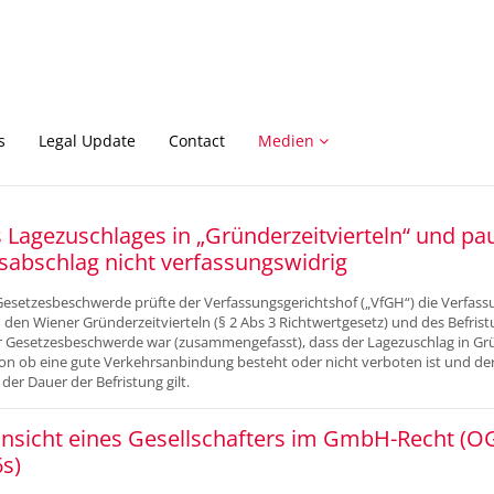
s
Legal Update
Contact
Medien
 Lagezuschlages in „Gründerzeitvierteln“ und pa
sabschlag nicht verfassungswidrig
Gesetzesbeschwerde prüfte der Verfassungsgerichtshof („VfGH“) die Verfas
 den Wiener Gründerzeitvierteln (§ 2 Abs 3 Richtwertgesetz) und des Befrist
 Gesetzesbeschwerde war (zusammengefasst), dass der Lagezuschlag in Grü
n ob eine gute Verkehrsanbindung besteht oder nicht verboten ist und der
er Dauer der Befristung gilt.
nsicht eines Gesellschafters im GmbH-Recht (O
s)