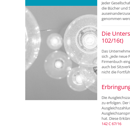
Jeder Gesellscha
die Bücher und S
auseinanderzuse
genommen werd
Die Unter
102/16t)
Das Unternehmen
sich „jede neue
Firmenbuch eing
auch bei Sitzver
nicht die Fortfü
Erbringung
Die Ausgleichsza
zu erfolgen. Der
Ausgleichszahlun
Ausgleichsanspr
hat. Diese Erklä
142 C 67/16