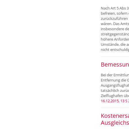
Nach Art 5 Abs 3
befreien, sofer
zurückzuführen i
wären. Das Amtsg
insbesondere de
streitgegenständ
höhere Anforde
Umstände, die a
nicht entschuldi
Bemessung
Bei der Ermittl
Entfernung die 
Ausgangsflughafe
tatsächlich zur
Zielflughafen üb
16.12.2015, 13 S
Kostenersa
Ausgleich