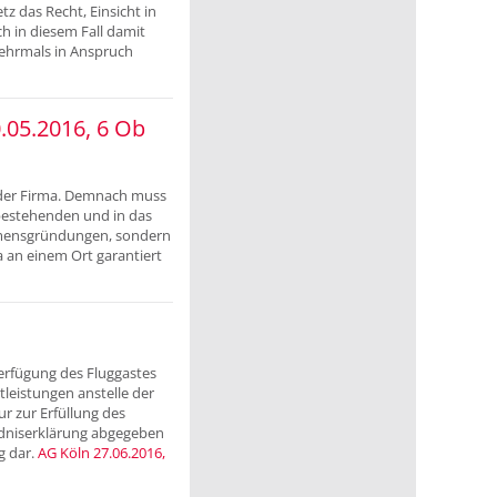
z das Recht, Einsicht in
ch in diesem Fall damit
mehrmals in Anspruch
.05.2016, 6 Ob
 der Firma. Demnach muss
 bestehenden und in das
ehmensgründungen, sondern
a an einem Ort garantiert
Verfügung des Fluggastes
tleistungen anstelle der
r zur Erfüllung des
ndniserklärung abgegeben
g dar.
AG Köln 27.06.2016,