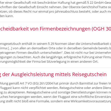
fter einer Gesellschaft mit beschränkter Haftung hat gemäß § 22 GmbH-Geset
chriften der Gesellschaft Einsicht nehmen. Der Oberste Gerichtshof hatte si
tzen, ob dieses Recht nur einmal pro Jahresabschluss besteht, oder auch 
en kann.
scheidbarkeit von Firmenbezeichnungen (OGH 30
sgesetzbuch enthält in seinem § 29 Normen über die Unterscheidbarkeit
 Firma […] von allen an demselben Orte oder in derselben Gemeinde bereits
etragenen Firmen deutlich unterscheiden“. Dies ist nicht nur bei Untern
legungen zu beachten. Auch die langjährige, erfolgreiche Führung einer Firm
hrungsmöglichkeit der Firma bei Sitzverlegung in einen anderen Ort.
 der Ausgleichsleistung mittels Reisegutschein
hlung gemäß Art 7 VO (EG) 261/2004 hat primär durch Barmittel zur freien 
 Fluggast kann nicht verpflichtet werden, Reisegutscheine oder andere Diens
g zu akzeptieren. Reisegutscheine und sonstige Dienstleistungen können nu
uches herangezogen werden, wenn der Fluggast eine schriftliche Einverstä
rung stellt nicht bloß eine Formalie, sondern eine Wirksamkeitsvoraussetzun