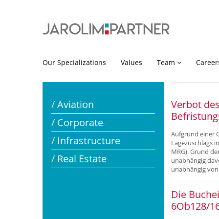
Our Specializations
Values
Team
Career
/ Aviation
Verbot des
Befristung
/ Corporate
Aufgrund einer 
/ Infrastructure
Lagezuschlags in
MRG). Grund der
/ Real Estate
unabhängig davo
unabhängig von d
Die Buchei
6Ob128/16