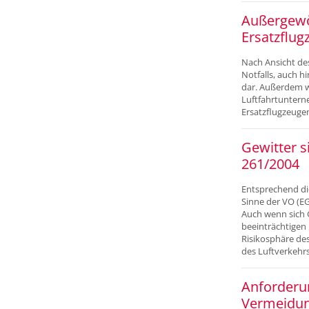
Außergewö
Ersatzflug
Nach Ansicht de
Notfalls, auch 
dar. Außerdem w
Luftfahrtuntern
Ersatzflugzeugen
Gewitter 
261/2004
Entsprechend di
Sinne der VO (EG
Auch wenn sich 
beeinträchtigen
Risikosphäre de
des Luftverkehr
Anforderu
Vermeidun