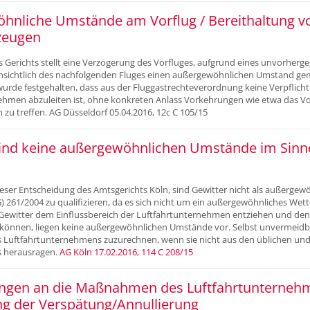
hnliche Umstände am Vorflug / Bereithaltung v
zeugen
s Gerichts stellt eine Verzögerung des Vorfluges, aufgrund eines unvorher
hinsichtlich des nachfolgenden Fluges einen außergewöhnlichen Umstand ge
urde festgehalten, dass aus der Fluggastrechteverordnung keine Verpflich
ehmen abzuleiten ist, ohne konkreten Anlass Vorkehrungen wie etwa das V
 zu treffen. AG Düsseldorf 05.04.2016, 12c C 105/15
sind keine außergewöhnlichen Umstände im Sinn
eser Entscheidung des Amtsgerichts Köln, sind Gewitter nicht als außerge
) 261/2004 zu qualifizieren, da es sich nicht um ein außergewöhnliches We
Gewitter dem Einflussbereich der Luftfahrtunternehmen entziehen und de
 können, liegen keine außergewöhnlichen Umstände vor. Selbst unvermeidba
s Luftfahrtunternehmens zuzurechnen, wenn sie nicht aus den üblichen un
s herausragen.
AG Köln 17.02.2016, 114 C 208/15
ngen an die Maßnahmen des Luftfahrtunterneh
g der Verspätung/Annullierung