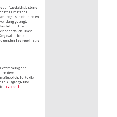
g zur Ausgleichsleistung
öhnliche Umstände
er Ereignisse eingetreten
nwendung gelangt,
darstellt und dem
useinanderfallen, umso
ßergewöhnliche
folgenden Tag regelmäßig
r Bestimmung der
schen dem
aßgeblich. Sollte die
schen Ausgangs- und
ich.
LG Landshut