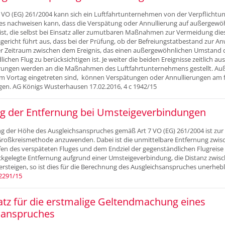
 VO (EG) 261/2004 kann sich ein Luftfahrtunternehmen von der Verpflichtun
n es nachweisen kann, dass die Verspätung oder Annullierung auf außergew
st, die selbst bei Einsatz aller zumutbaren Maßnahmen zur Vermeidung dies
ericht führt aus, dass bei der Prüfung, ob der Befreiungstatbestand zur A
r Zeitraum zwischen dem Ereignis, das einen außergewöhnlichen Umstand 
lichen Flug zu berücksichtigen ist. Je weiter die beiden Ereignisse zeitlich a
rungen werden an die Maßnahmen des Luftfahrtunternehmens gestellt. Au
m Vortag eingetreten sind, können Verspätungen oder Annullierungen am 
gen. AG Königs Wusterhausen 17.02.2016, 4 c 1942/15
 der Entfernung bei Umsteigeverbindungen
ung der Höhe des Ausgleichsanspruches gemäß Art 7 VO (EG) 261/2004 ist zu
Großkreismethode anzuwenden. Dabei ist die unmittelbare Entfernung zwi
n des verspäteten Fluges und dem Endziel der gegenständlichen Flugreise m
ückgelegte Entfernung aufgrund einer Umsteigeverbindung, die Distanz zwi
ersteigen, so ist dies für die Berechnung des Ausgleichsanspruches unerhebl
 2291/15
tz für die erstmalige Geltendmachung eines
sanspruches