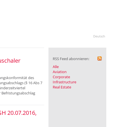
Deutsch
RSS Feed abonnieren:
uschaler
Alle
Aviation
Corporate
sungskonformität des
Infrastructure
ungsabschlags (§ 16 Abs 7
Real Estate
nderzeitviertel
 Befristungsabschlag
GH 20.07.2016,