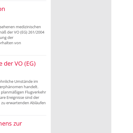
on
gesehenen medizinischen
mäß der VO (EG) 261/2004
tung der
orhalten von
e der VO (EG)
wöhnliche Umstände im
tterphänomen handelt.
n planmäßigen Flugverkehr
re Ereignisse sind der
d zu erwartenden Abläufen
mens zur